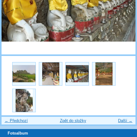
← Předchozí
Zpět do složky
Další →
Fotoalbum