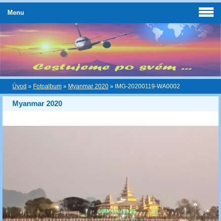
Menu
Úvod
»
Fotoalbum
»
Myanmar 2020
»
IMG-20200119-WA0002
Myanmar 2020