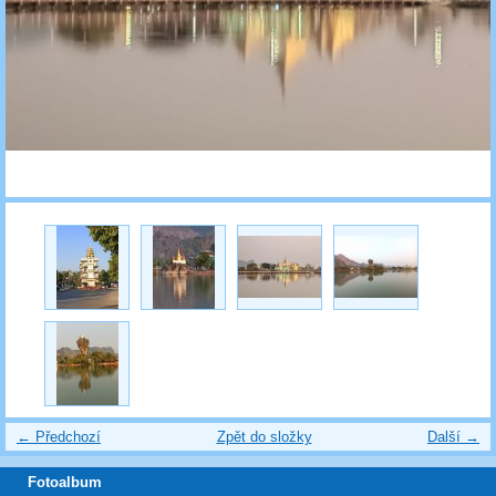
← Předchozí
Zpět do složky
Další →
Fotoalbum