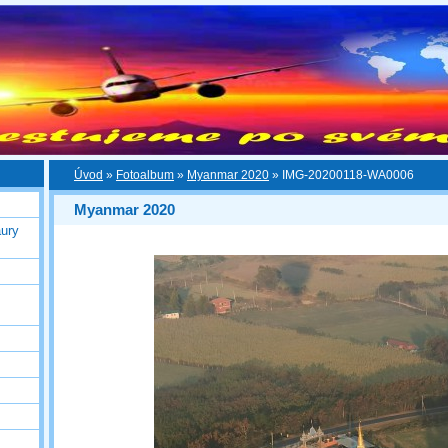
Úvod
»
Fotoalbum
»
Myanmar 2020
»
IMG-20200118-WA0006
Myanmar 2020
ury