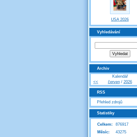
USA 2026
Vyhledávání
Archiv
Kalendář
<<
červen
/
2026
RSS
Přehled zdrojů
Statistiky
Celkem:
876917
Měsíc:
43275