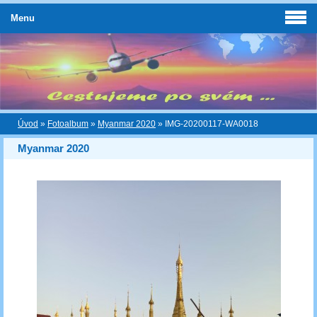
Menu
Úvod
»
Fotoalbum
»
Myanmar 2020
»
IMG-20200117-WA0018
Myanmar 2020