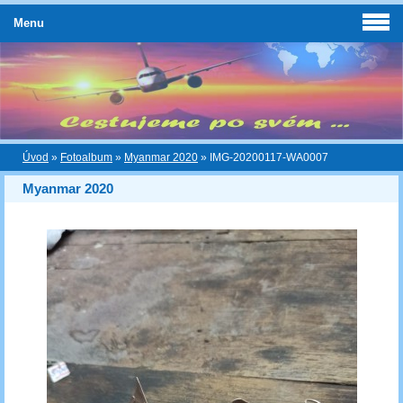
Menu
Úvod
»
Fotoalbum
»
Myanmar 2020
»
IMG-20200117-WA0007
Myanmar 2020