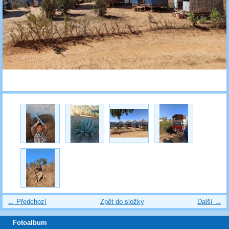
← Předchozí
Zpět do složky
Další →
Fotoalbum