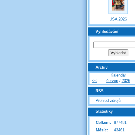
USA 2026
Vyhledávání
Archiv
Kalendář
<<
červen
/
2026
RSS
Přehled zdrojů
Statistiky
Celkem:
877481
Měsíc:
43461