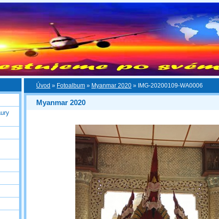
Úvod
»
Fotoalbum
»
Myanmar 2020
»
IMG-20200109-WA0006
Myanmar 2020
ury