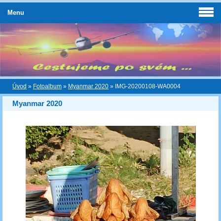
Menu
Úvod
»
Fotoalbum
»
Myanmar 2020
»
IMG-20200108-WA0004
Myanmar 2020