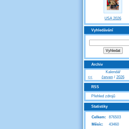
USA 2026
Vyhledávání
Archiv
Kalendář
<<
červen
/
2026
RSS
Přehled zdrojů
Statistiky
Celkem:
876503
Měsíc:
43460