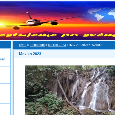
Úvod
»
Fotoalbum
»
Mexiko 2023
»
IMG-20230216-WA0000
Mexiko 2023
ury