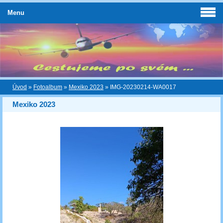
Menu
Úvod
»
Fotoalbum
»
Mexiko 2023
»
IMG-20230214-WA0017
Mexiko 2023