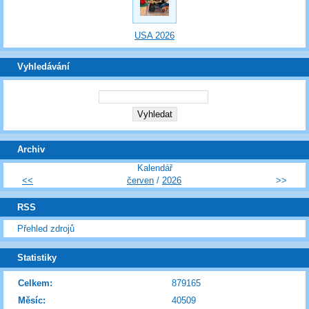
USA 2026
Vyhledávání
Archiv
Kalendář
<<
červen
/
2026
>>
RSS
Přehled zdrojů
Statistiky
Celkem:
879165
Měsíc:
40509