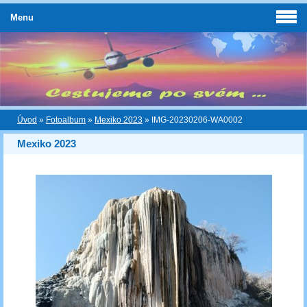
Menu
Úvod
»
Fotoalbum
»
Mexiko 2023
»
IMG-20230206-WA0002
Mexiko 2023