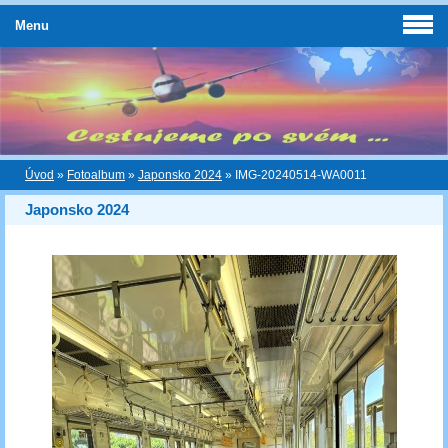
Menu
Úvod
»
Fotoalbum
»
Japonsko 2024
»
IMG-20240514-WA0011
Japonsko 2024