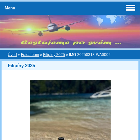
Menu
Úvod
»
Fotoalbum
»
Filipíny 2025
»
IMG-20250313-WA0002
Filipíny 2025