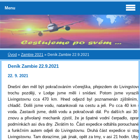
Menu
Úvod
»
Zambie 2021
»
Deník Zambie 22.9.2021
Deník Zambie 22.9.2021
22. 9. 2021
Dnešní den měl být pokračováním včerejška, přejezdem do Livingstovn
trochu později, v Lodge jsme měli i snídani. Potom jsme vyrazil
Livingstovnu cca 470 km. Hned odjezd byl poznamenán zjištěním
chladič. Dolili jsme vodu, natankovali na cestu a jeli. Po cca 40 km s
voda. Zastavili jsme, dolili vodu a pokračovali dál. Po dalších asi 30 
znovu a přivolaný mechanik zjistil, že je špatné vodní čerpadlo, opra
podmínkách asi dva dny. Zkrátím to. Část expedice odtáhla porouchané
a funkčním autem odjeli do Livingstovnu. Druhá část expedice si sto
Livingstovnu. Tam dorazíme, jak jinak, opět za tmy, v asi 21 hodin. Ubyt