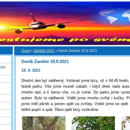
Úvod
»
Zambie 2021
»
Deník Zambie 18.9.2021
Deník Zambie 18.9.2021
ury
18. 9. 2021
Dnešní den byl nádherný. Vstávali jsme brzy, už v 04:45 hodin
bráně parku. Vše jsme museli zabalit, i když dnes naše auta
mnoho opic a ti berou vše, co je volné. Do parku jsme vyrazi
autem. Bylo to nádherné. Viděli jsme mnoho zvířat i kočky. P
jsme měli piknik a potom opět za zvířaty. Vrátili jsme se opět
lehké popití a spát. Ràno opět brzy vstáváme.