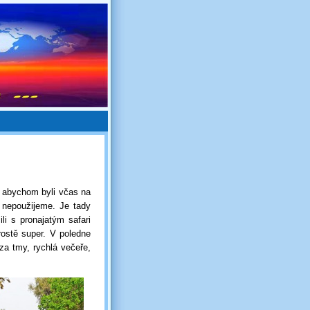
, abychom byli včas na
 nepoužijeme. Je tady
li s pronajatým safari
rostě super. V poledne
 za tmy, rychlá večeře,