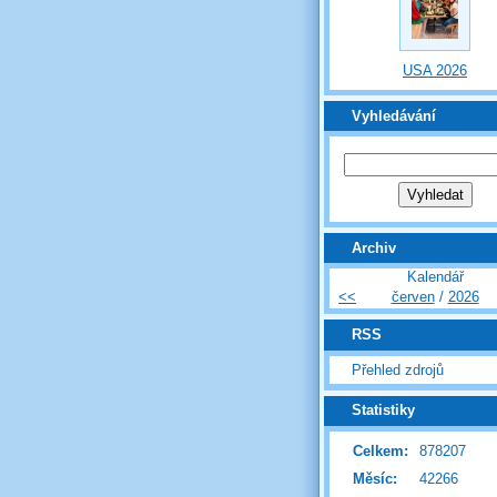
USA 2026
Vyhledávání
Archiv
Kalendář
<<
červen
/
2026
RSS
Přehled zdrojů
Statistiky
Celkem:
878207
Měsíc:
42266