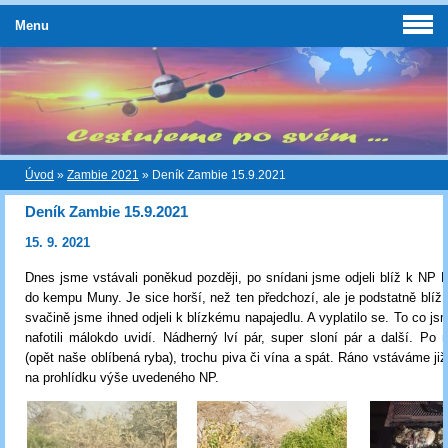
Menu
Úvod
»
Zambie 2021
»
Deník Zambie 15.9.2021
Deník Zambie 15.9.2021
15. 9. 2021
Dnes jsme vstávali poněkud později, po snídani jsme odjeli blíž k NP
do kempu Muny. Je sice horší, než ten předchozí, ale je podstatně blíž
svačině jsme ihned odjeli k blízkému napajedlu. A vyplatilo se. To co js
nafotili málokdo uvidí. Nádherný lví pár, super sloní pár a další. Po 
(opět naše oblíbená ryba), trochu piva či vína a spát. Ráno vstáváme již
na prohlídku výše uvedeného NP.