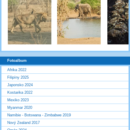
Fotoalbum
Afrika 2022
Filipíny 2025
Japonsko 2024
Kostarika 2022
Mexiko 2023
Myanmar 2020
Namibie - Botswana - Zimbabwe 2019
Nový Zealand 2017