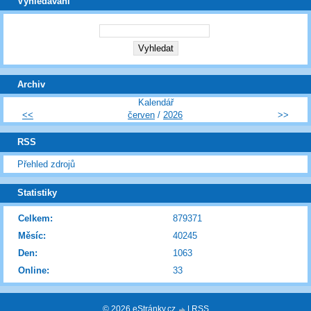
Vyhledávání
Archiv
Kalendář
<<
červen
/
2026
>>
RSS
Přehled zdrojů
Statistiky
Celkem:
879371
Měsíc:
40245
Den:
1063
Online:
33
© 2026 eStránky.cz
|
RSS