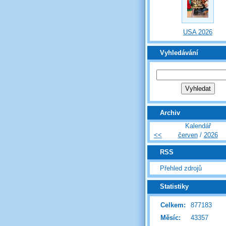
USA 2026
Vyhledávání
Archiv
Kalendář
<<
červen
/
2026
RSS
Přehled zdrojů
Statistiky
Celkem:
877183
Měsíc:
43357