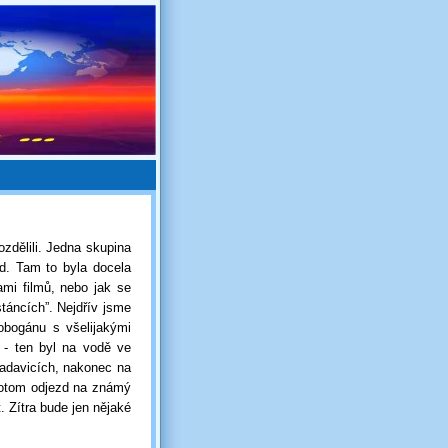
ozdělili. Jedna skupina
d. Tam to byla docela
ami filmů, nebo jak se
stáncích”. Nejdřív jsme
tobogánu s všelijakými
k - ten byl na vodě ve
adavicích, nakonec na
 Potom odjezd na známý
. Zítra bude jen nějaké