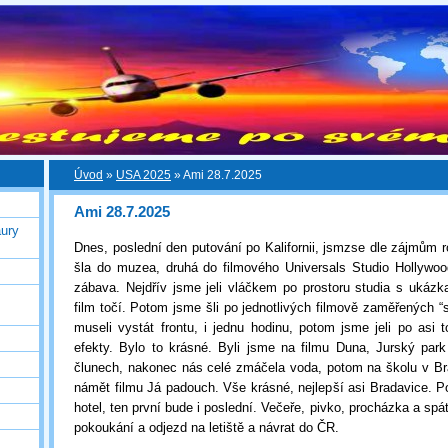
Úvod
»
USA 2025
»
Ami 28.7.2025
Ami 28.7.2025
ury
Dnes, poslední den putování po Kalifornii, jsmzse dle zájmům r
šla do muzea, druhá do filmového Universals Studio Hollywoo
zábava. Nejdřív jsme jeli vláčkem po prostoru studia s ukázk
film točí. Potom jsme šli po jednotlivých filmově zaměřených “
museli vystát frontu, i jednu hodinu, potom jsme jeli po asi 
efekty. Bylo to krásné. Byli jsme na filmu Duna, Jurský par
člunech, nakonec nás celé zmáčela voda, potom na školu v Br
námět filmu Já padouch. Vše krásné, nejlepší asi Bradavice.
hotel, ten první bude i poslední. Večeře, pivko, procházka a spát
pokoukání a odjezd na letiště a návrat do ČR.