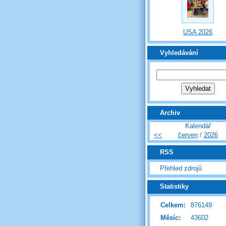
USA 2026
Vyhledávání
Archiv
Kalendář
<<
červen
/
2026
RSS
Přehled zdrojů
Statistiky
Celkem:
876149
Měsíc:
43602