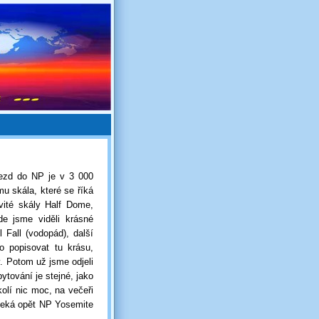
ezd do NP je v 3 000
u skála, které se říká
vité skály Half Dome,
e jsme viděli krásné
 Fall (vodopád), další
o popisovat tu krásu,
. Potom už jsme odjeli
tování je stejné, jako
kolí nic moc, na večeři
s čeká opět NP Yosemite