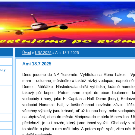
Úvod
»
USA 2025
»
Ami 18.7.2025
Ami 18.7.2025
ury
Dnes jedeme do NP Yosemite. Vyhlídka na Mono Lakes . Vj
mnm. Tuolumne, městečko a taktéž nízký vodopád, naproti něm
Dome - štěňátko. Následovala další vyhlídka, krásné homolo
takový půl kopec. Potom jsme zajeli do obce Toulomne, kd
vodopády i hory, jako El Capitan a Half Dome (hory), Bridaivel
vodopád Horsetail Fall, v češtině snad nevěstin závoj. Těžk
všechny výhledy jsou krásné, ať už to jsou hory, nebo vodopády
na ubytování, dnes do města Mariposa do motelu Miners Inn. Uby
předchozí, je tu i bazén, který jsme ihned využili. Obchody v o
to stačilo a pivo a rum měli taky. A potom opět spát, zítra ná
a další vodopády.