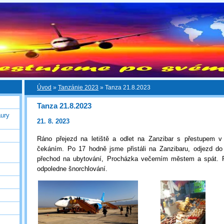
Úvod
»
Tanzánie 2023
»
Tanza 21.8.2023
Tanza 21.8.2023
ury
21. 8. 2023
Ráno přejezd na letiště a odlet na Zanzibar s přestupem 
čekáním. Po 17 hodně jsme přistáli na Zanzibaru, odjezd do 
přechod na ubytování, Procházka večerním městem a spát. R
odpoledne šnorchlování.