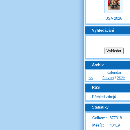
USA 2026
Vyhledávání
Archiv
Kalendář
<<
červen
/
2026
RSS
Přehled zdrojů
Statistiky
Celkem:
877318
Měsíc:
43419