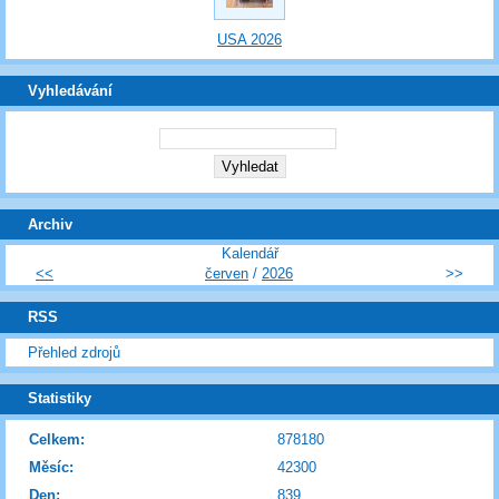
USA 2026
Vyhledávání
Archiv
Kalendář
<<
červen
/
2026
>>
RSS
Přehled zdrojů
Statistiky
Celkem:
878180
Měsíc:
42300
Den:
839