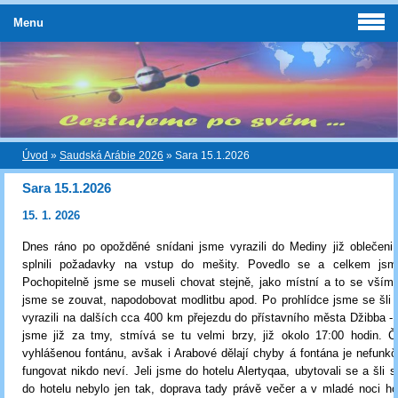
Menu
Úvod
»
Saudská Arábie 2026
»
Sara 15.1.2026
Sara 15.1.2026
15. 1. 2026
Dnes ráno po opožděné snídani jsme vyrazili do Mediny již oblečeni
splnili požadavky na vstup do mešity. Povedlo se a celkem jsme
Pochopitelně jsme se museli chovat stejně, jako místní a to se vším
jsme se zouvat, napodobovat modlitbu apod. Po prohlídce jsme se šli 
vyrazili na dalších cca 400 km přejezdu do přístavního města Džibba - J
jsme již za tmy, stmívá se tu velmi brzy, již okolo 17:00 hodin. Č
vyhlášenou fontánu, avšak i Arabové dělají chyby á fontána je nefunk
fungovat nikdo neví. Jeli jsme do hotelu Alertyqaa, ubytovali se a šli s
do hotelu nebylo jen tak, doprava tady právě večer a v mladé noci h