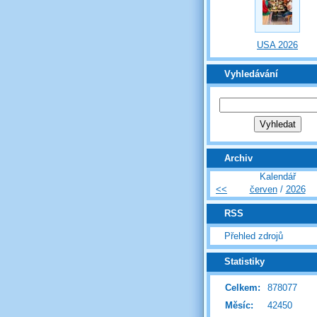
USA 2026
Vyhledávání
Archiv
Kalendář
<<
červen
/
2026
RSS
Přehled zdrojů
Statistiky
Celkem:
878077
Měsíc:
42450