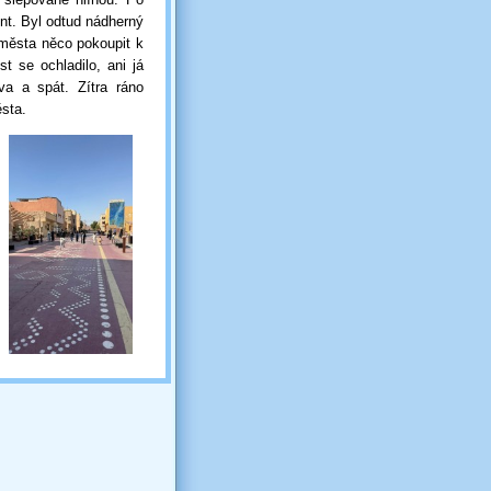
int. Byl odtud nádherný
o města něco pokoupit k
t se ochladilo, ani já
va a spát. Zítra ráno
sta.