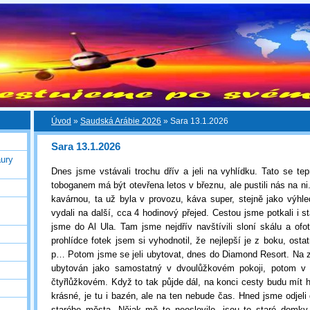
Úvod
»
Saudská Arábie 2026
»
Sara 13.1.2026
Sara 13.1.2026
ury
Dnes jsme vstávali trochu dřív a jeli na vyhlídku. Tato se tep
toboganem má být otevřena letos v březnu, ale pustili nás na ni.
kavárnou, ta už byla v provozu, káva super, stejně jako výh
vydali na další, cca 4 hodinový přejed. Cestou jsme potkali i st
jsme do Al Ula. Tam jsme nejdřív navštívili sloní skálu a ofot
prohlídce fotek jsem si vyhodnotil, že nejlepší je z boku, ostatn
p… Potom jsme se jeli ubytovat, dnes do Diamond Resort. Na 
ubytován jako samostatný v dvoulůžkovém pokoji, potom v 
čtyřlůžkovém. Když to tak půjde dál, na konci cesty budu mít h
krásné, je tu i bazén, ale na ten nebude čas. Hned jsme odjeli
starého města. Nějak mě to neoslovilo, jsou to staré domky