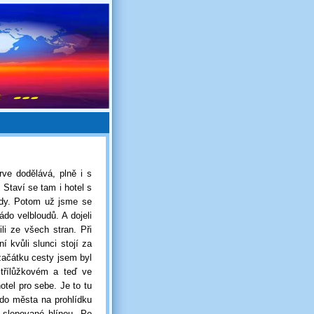
rve dodělává, plně i s
 Staví se tam i hotel s
ledy. Potom už jsme se
ádo velbloudů. A dojeli
ili ze všech stran. Při
í kvůli slunci stojí za
začátku cesty jsem byl
třílůžkovém a teď ve
otel pro sebe. Je to tu
 do města na prohlídku
 slepované hlínou. Po