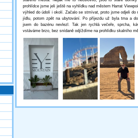
prohlídce jsme jeli ještě na vyhlídku nad městem Harrat Viewpo
výhled do údolí i okolí. Začalo se stmívat, proto jsme odjeli d
jídlu, potom zpět na ubytování. Po příjezdu už byla tma a dos
jsem do bazénu nevlezl. Tak jen rychlá večeře, sprcha, ká
vstáváme brzo, bez snídaně odjíždíme na prohlídku skalního mě