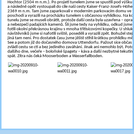
Hochtor (2504 m n.m.). Po projetí tunelem jsme se spustili pod výšk
a následně opět vystoupali do cíle naší cesty Kaiser-Franz-Josefs-Höhe
2369 m n.m. Tam jsme zaparkovali v moderním parkovacím domu ve t
poschodí a vyrazili na procházku tunelem s občasnou vyhlídkou. Na ko
tunelu jsme se museli obrátit, protože další cesta byla uzavřena – opr
a nebezpečí padajících kamenů. Šli jsme tedy na vyhlídku, odkud jsme 
fotili okolní překrásnou krajinu s mnoha třítisícovými kopečky. U shluk
návštěvníků jsme si nafotili sviště, poseděli a vyrazili zpět. Bohužel ste
jiná tam není. Pro dostatek času jsme jěště stihli krátkou prohlídku mě
See a potom již do dočasného domova Uttendorfu. Pažout sice občas „f
zvládl cestu se ctí a bez jediného zaváhání. Jinak ani nemohlo být. Po
dalšího dne, večeře – boloňské špagety – káva a další nezbytné tekutin
spát. Zítra nás čeká Mooserboden a Wasserfallboden.