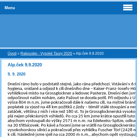
Menu
Úvod
»
Rakousko - Vysoké Taury 2020
»
Alp.ček 9.9.2020
Alp.ček 9.9.2020
9. 9. 2020
Dnešní ráno bylo v podstatě stejné, jako rána předchozí. Vstávání v 6:
hygiena, snídaně a odjezd k cíli dnešního dne – Kaiser-Franz-Josefs-Hö
vyhlídkové místo na Grossglockner a ledovec Pasterze. Dnešní den jsme
odpočinout našim nohám, zato Pažout se docela potil. Při odjezdu z U
výšce 804 m n.m. jsme pokračovali dále k našemu cíli, na mýtné bráně j
poplatek za vjezd na 48 km požitků z jízdy – téměř stálé stoupání a ne
zatáček, většina z nich i více než 180 st. To je Grossglocknerská vysokoh
plá nejen překrásných výhledů. Po cca 25 km jsme krátce opustili tuto si
abychom vystoupali do výšky 2571 m n.m. na Edelweiss-Spitze, odkud 
na 30 třítisícovek. Po kávě a focení jsme se vrátili na Grossglocknersko
vysokohorskou silnici a pokračovali přes vyhlídku Fuscher Törl (2428 m
k cíli. Následně jsme sjeli na cca 2000 m n.m., abychom opět vystoupal