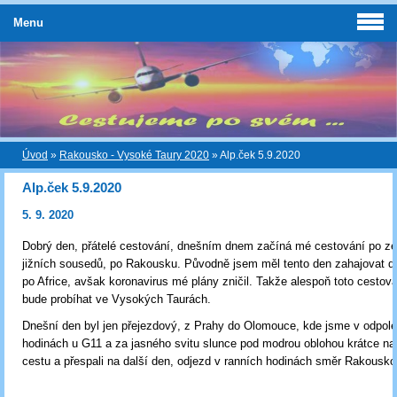
Menu
Úvod
»
Rakousko - Vysoké Taury 2020
»
Alp.ček 5.9.2020
Alp.ček 5.9.2020
5. 9. 2020
Dobrý den, přátelé cestování, dnešním dnem začíná mé cestování po z
jižních sousedů, po Rakousku. Původně jsem měl tento den zahajovat da
po Africe, avšak koronavirus mé plány zničil. Takže alespoň toto cestov
bude probíhat ve Vysokých Taurách.
Dnešní den byl jen přejezdový, z Prahy do Olomouce, kde jsme v odpol
hodinách u G11 a za jasného svitu slunce pod modrou oblohou krátce na
cestu a přespali na další den, odjezd v ranních hodinách směr Rakousko