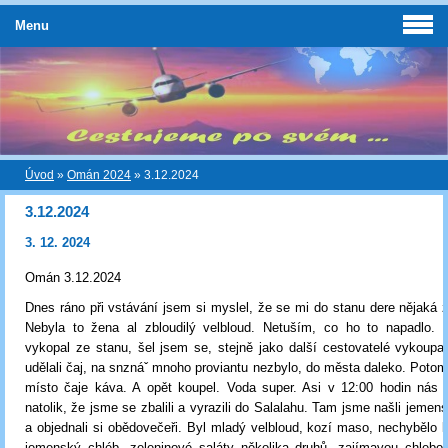
Menu
Úvod
»
Omán 2024
»
3.12.2024
3.12.2024
3. 12. 2024
Omán 3.12.2024
Dnes ráno při vstávání jsem si myslel, že se mi do stanu dere nějaká z
Nebyla to žena al zbloudilý velbloud. Netuším, co ho to napadlo.
vykopal ze stanu, šel jsem se, stejně jako další cestovatelé vykoup
udělali čaj, na snznáˇ mnoho proviantu nezbylo, do města daleko. Potom
místo čaje káva. A opět koupel. Voda super. Asi v 12:00 hodin nás s
natolik, že jsme se zbalili a vyrazili do Salalahu. Tam jsme našli jemen
a objednali si obědovečeři. Byl mladý velbloud, kozí maso, nechybělo 
jemenský chléb, zeleninové saláty několika druhů, zajímavou chlebo