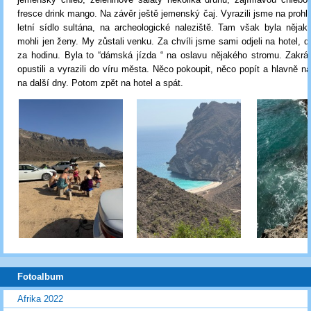
fresce drink mango. Na závěr ještě jemenský čaj. Vyrazili jsme na prohl
letní sídlo sultána, na archeologické naleziště. Tam však byla něja
mohli jen ženy. My zůstali venku. Za chvíli jsme sami odjeli na hotel, d
za hodinu. Byla to “dámská jízda “ na oslavu nějakého stromu. Zakrá
opustili a vyrazili do víru města. Něco pokoupit, něco popít a hlavně n
na další dny. Potom zpět na hotel a spát.
Fotoalbum
Afrika 2022