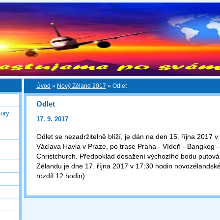
Úvod
»
Nový Zéland 2017
»
Odlet
Odlet
ury
17. 9. 2017
Odlet se nezadržitelně blíží, je dán na den 15. října 2017 v 
Václava Havla v Praze, po trase Praha - Vídeň - Bangkog -
Christchurch. Předpoklad dosažení výchozího bodu putov
Zélandu je dne 17. října 2017 v 17:30 hodin novozélandsk
rozdíl 12 hodin).