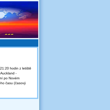
21:20 hodin z letiště
 Auckland -
ání po Novém
ého času (časový