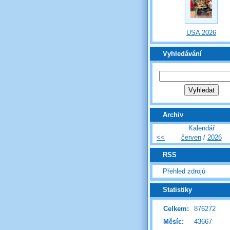
USA 2026
Vyhledávání
Archiv
Kalendář
<<
červen
/
2026
RSS
Přehled zdrojů
Statistiky
Celkem:
876272
Měsíc:
43667