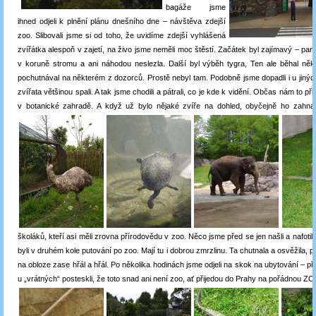
bagáže jsme
ihned odjeli k plnění plánu dnešního dne – návštěva zdejší
zoo. Slibovali jsme si od toho, že uvidíme zdejší vyhlášená
zvířátka alespoň v zajetí, na živo jsme neměli moc štěstí. Začátek byl zajímavý – pa
v koruně stromu a ani náhodou neslezla. Další byl výběh tygra, Ten ale běhal někd
pochutnával na některém z dozorců. Prostě nebyl tam. Podobně jsme dopadli i u jinýc
zvířata většinou spali. A tak jsme chodili a pátrali, co je kde k vidění. Občas nám to př
v botanické zahradě. A když už bylo nějaké zvíře na dohled, obyčejně ho zahnal
školáků, kteří asi měli zrovna přírodovědu v zoo. Něco jsme před se jen našli a nafotil
byli v druhém kole putování po zoo. Mají tu i dobrou zmrzlinu. Ta chutnala a osvěžila, 
na obloze zase hřál a hřál. Po několika hodinách jsme odjeli na skok na ubytování – př
u „vrátných“ posteskli, že toto snad ani není zoo, ať přijedou do Prahy na pořádnou ZOO