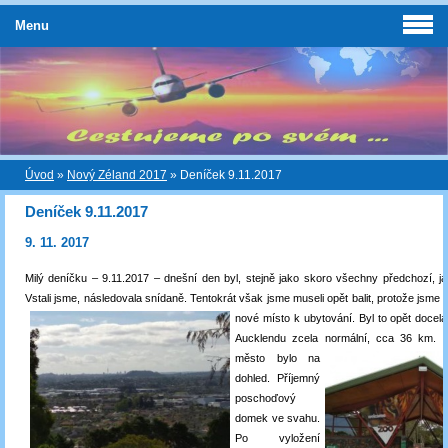
Menu
Úvod
»
Nový Zéland 2017
»
Deníček 9.11.2017
Deníček 9.11.2017
9. 11. 2017
Milý deníčku – 9.11.2017 – dnešní den byl, stejně jako skoro všechny předchozí, ja
Vstali jsme, následovala snídaně. Tentokrát však jsme museli opět balit, protože jsme 
nové místo k ubytování. Byl to opět docela
Aucklendu zcela normální, cca 36 km. M
město
bylo na
dohled. Příjemný
poschoďový
domek ve svahu.
Po vyložení