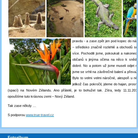
pravdu - a zase zpět
jen
pod kopec do nák
– středisko
značně rozlehlé a obchodů sn
více. Pochodili jsme, pokoukali a nakonec 
občanů s jinýma očima na něco k snědku
dobré. No a potom už jsme museli odjet n
jsme se vrhli na závěrečné balení a převa
Bylo to velmi velmi náročné, alespoň u ně
jelikož čas pokročil, jdeme do hajan, prosní
(spací) na Novém Zélandu. Ano přátelé, je to
bohužel tak. Zítra, tedy 11.11.20
opouštíme tuto krásnou zemi – Nový Zéland.
Tak zase někdy …
S podporou
www.true-travel.cz
Fotoalbum