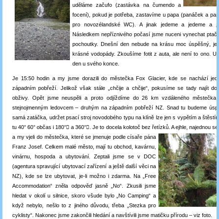
uděláme začufo (zastávka na čumendo a
focení), pokud je potřeba, zastavíme u papa (panáček a pa
pro novozélandské WC). A jinak jedeme a jedeme a „ch
Následkem nepříznivého počasí jsme nuceni vynechat ptačí 
pochoutky. Dnešní den nebude na krásu moc úspěšný, jen
krásné vodopády. Zkoušíme fotit z auta, ale není to ono. Uv
den u svého konce.
Je 15:50 hodin a my jsme dorazili do městečka Fox Glacier, kde se nachází jed
západním pobřeží. Jelikož však stále „chčije a chčije“, pokusíme se tady najít d
obživy. Opět jsme neuspěli a proto odjíždíme do 26 km vzdáleného městečka
stejnojmenným ledovcem – druhým na západním pobřeží NZ. Snad tu budeme úspěš
samá zatáčka, udržet psací stroj novodobého typu na klíně lze jen s vypětím a štěst
tu 40° 60° občas i 180°

a 360°

. Je to docela kolotoč bez řetízků.
A ejhle, najednou se
a my vjeli do městečka, které se jmenuje podle císaře pána
Franz Josef. Celkem malé město, mají tu obchod, kavárnu,
vinárnu, hospoda a ubytování. Zeptali jsme se v DOC
(agentura spravující ubytovací zařízení a ještě další věci na
NZ), kde se lze ubytovat, je-li možno i zdarma. Na „Free
Accommodation“ zněla odpověď jasně „No“. Zkusili jsme
hledat v okolí u silnice, skoro všude bylo „No Camping“ a
když nebylo, nešlo to z jiného důvodu, třeba „Stezka pro
cyklisty“. Nakonec jsme zakončili hledání a navštívili jsme matičku přírodu – viz foto.