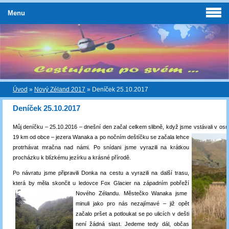
Menu
Úvod
»
Nový Zéland 2017
»
Deníček 25.10.2017
Deníček 25.10.2017
Můj deníčku – 25.10.2016 – dnešní den začal celkem slibně, když jsme vstávali v osm 
19 km od obce – jezera Wanaka a po nočním deštíčku se začala lehce
protrhávat mračna nad námi. Po snídani jsme vyrazili na krátkou
procházku k blízkému jezírku a krásné přírodě.
Po návratu jsme připravili Donka na cestu a vyrazili na další trasu,
která by měla skončit u ledovce Fox Glacier na západním pobřeží
Nového Zélandu. Městečko Wanaka jsme
minuli jako pro nás nezajímavé – již opět
začalo pršet a potloukat se po ulicích v dešti
není žádná slast. Jedeme tedy dál, občas