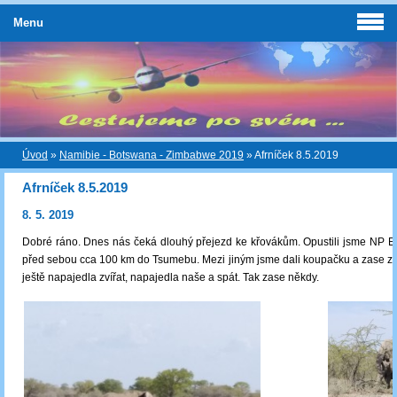
Menu
Úvod
»
Namibie - Botswana - Zimbabwe 2019
»
Afrníček 8.5.2019
Afrníček 8.5.2019
8. 5. 2019
Dobré ráno. Dnes nás čeká dlouhý přejezd ke křovákům. Opustili jsme NP 
před sebou cca 100 km do Tsumebu. Mezi jiným jsme dali koupačku a zase za 
ještě napajedla zvířat, napajedla naše a spát. Tak zase někdy.