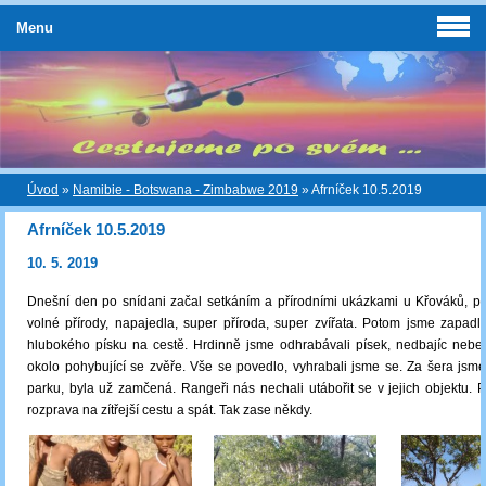
Menu
Úvod
»
Namibie - Botswana - Zimbabwe 2019
»
Afrníček 10.5.2019
Afrníček 10.5.2019
10. 5. 2019
Dnešní den po snídani začal setkáním a přírodními ukázkami u Křováků, p
volné přírody, napajedla, super příroda, super zvířata. Potom jsme zapadli,
hlubokého písku na cestě. Hrdinně jsme odhrabávali písek, nedbajíc nebez
okolo pohybující se zvěře. Vše se povedlo, vyhrabali jsme se. Za šera jsme
parku, byla už zamčená. Rangeři nás nechali utábořit se v jejich objektu. P
rozprava na zítřejší cestu a spát. Tak zase někdy.