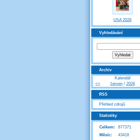
USA 2026
Vyhledávání
Archiv
Kalendář
<<
červen
/
2026
RSS
Přehled zdrojů
Statistiky
Celkem:
877371
Měsíc:
43418