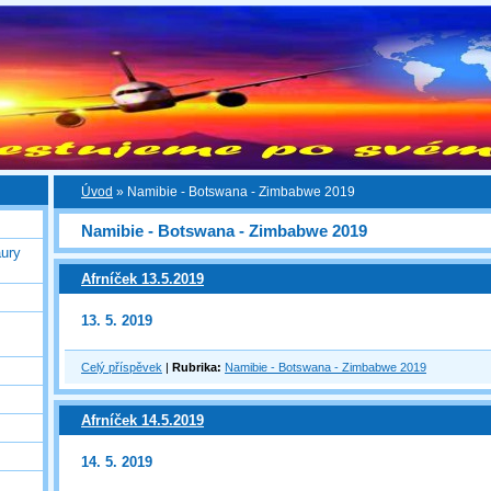
Úvod
»
Namibie - Botswana - Zimbabwe 2019
Namibie - Botswana - Zimbabwe 2019
ury
Afrníček 13.5.2019
13. 5. 2019
Celý příspěvek
|
Rubrika:
Namibie - Botswana - Zimbabwe 2019
Afrníček 14.5.2019
14. 5. 2019