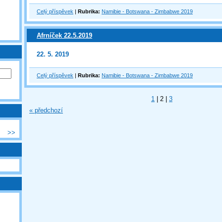
Celý příspěvek
|
Rubrika:
Namibie - Botswana - Zimbabwe 2019
Afrníček 22.5.2019
22. 5. 2019
Celý příspěvek
|
Rubrika:
Namibie - Botswana - Zimbabwe 2019
1
|
2
|
3
« předchozí
>>