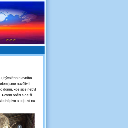
nu, bývalého hlavního
otom jsme navštívili
ího domu, kde sice nebyl
i. Potom oběd a další
slední pivo a odjezd na