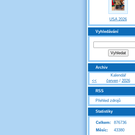
USA 2026
Vyhledávání
Archiv
Kalendář
<<
červen
/
2026
RSS
Přehled zdrojů
Statistiky
Celkem:
876736
Měsíc:
43380