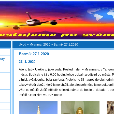
Úvod
»
Myanmar 2020
»
Barmík 27.1.2020
Barmík 27.1.2020
ury
27. 1. 2020
A je to tady. Uteklo to jako voda. Poslední den v Myanmaru, v Yango
města. Budíček je již v 6:00 hodin, lehce dobalit a odjezd do města. P
tržnici, avšak ouha, byla zavřená. Proto jsme šli naproti do obchodn
takový výběr zboží, který jsme chtěli, ale alespoň něco jsme pokoupil
výlet po městě. Ještě několik snímků, návrat do hostelu, dobalení, po
letiště. Odlet zítra v 01:25 hodin.