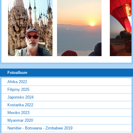
Fotoalbum
Afrika 2022
Filipíny 2025
Japonsko 2024
Kostarika 2022
Mexiko 2023
Myanmar 2020
Namibie - Botswana - Zimbabwe 2019