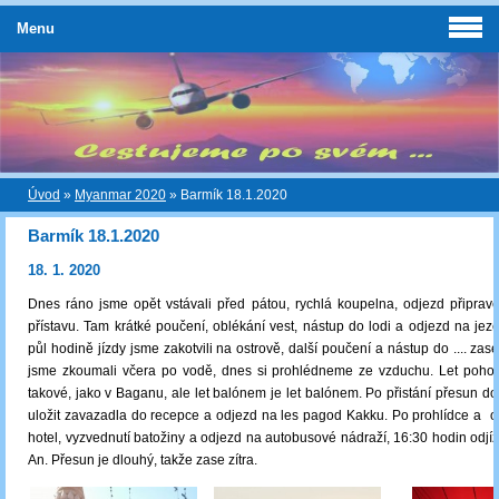
Menu
Úvod
»
Myanmar 2020
»
Barmík 18.1.2020
Barmík 18.1.2020
18. 1. 2020
Dnes ráno jsme opět vstávali před pátou, rychlá koupelna, odjezd připra
přístavu. Tam krátké poučení, oblékání vest, nástup do lodi a odjezd na jeze
půl hodině jízdy jsme zakotvili na ostrově, další poučení a nástup do .... zas
jsme zkoumali včera po vodě, dnes si prohlédneme ze vzduchu. Let pohod
takové, jako v Baganu, ale let balónem je let balónem. Po přistání přesun do 
uložit zavazadla do recepce a odjezd na les pagod Kakku. Po prohlídce a 
hotel, vyzvednutí batožiny a odjezd na autobusové nádraží, 16:30 hodin odjí
An. Přesun je dlouhý, takže zase zítra.