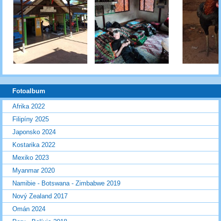
Fotoalbum
Afrika 2022
Filipíny 2025
Japonsko 2024
Kostarika 2022
Mexiko 2023
Myanmar 2020
Namibie - Botswana - Zimbabwe 2019
Nový Zealand 2017
Omán 2024