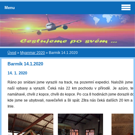
Menu
Úvod
»
Myanmar 2020
»
Barmík 14.1.2020
Barmík 14.1.2020
14. 1. 2020
Ráno po snídani jsme vyrazili na track, na pozemní expedici. Naložili jsme 
naší vybavy a vyrazili. Čeká nás 22 km pochodu v přírodě. Je azúro, te
namáhavé, chvíli z kopce, chvíli do kopce. Po cca 8 hodinách jsme dorazili do
kde jsme se ubytovali, navečeřeli a šli spát. Zítra nás čeká dalších 20 km a 
Inle.