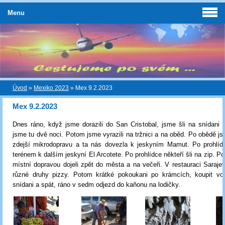
Menu
Úvod
»
Mexiko 2023
»
Mex 9.2.2023
Mex 9.2.2023
Dnes ráno, když jsme dorazili do San Cristobal, jsme šli na snídani 
jsme tu dvě noci. Potom jsme vyrazili na tržnici a na oběd. Po obědě js
zdejší mikrodopravu a ta nás dovezla k jeskyním Mamut. Po prohlídc
terénem k dalším jeskyní El Arcotete. Po prohlídce někteří šli na zip. P
místní dopravou dojeli zpět do města a na večeři. V restauraci Sarajev
různé druhy pizzy. Potom krátké pokoukani po krámcích, koupit v
snídani a spát, ráno v sedm odjezd do kaňonu na lodičky.