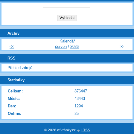
Archiv
Kalendář
<<
červen
/
2026
>>
RSS
Přehled zdrojů
Statistiky
Celkem:
876447
Měsíc:
43443
Den:
1294
Online:
25
© 2026 eStránky.cz
|
RSS