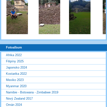
Fotoalbum
Afrika 2022
Filipíny 2025
Japonsko 2024
Kostarika 2022
Mexiko 2023
Myanmar 2020
Namibie - Botswana - Zimbabwe 2019
Nový Zealand 2017
Omán 2024