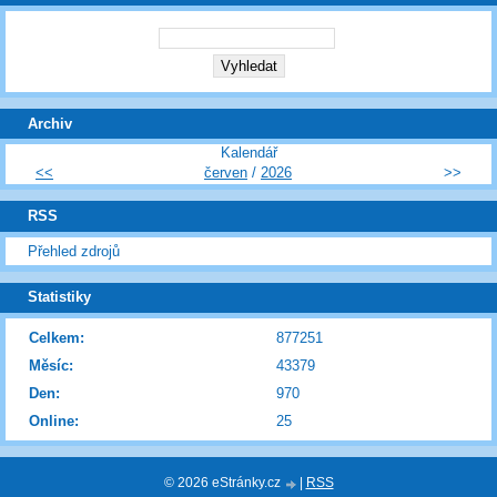
Archiv
Kalendář
<<
červen
/
2026
>>
RSS
Přehled zdrojů
Statistiky
Celkem:
877251
Měsíc:
43379
Den:
970
Online:
25
© 2026 eStránky.cz
|
RSS