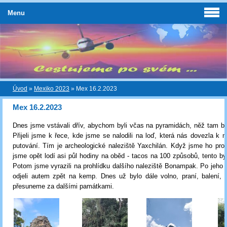
Menu
Úvod
»
Mexiko 2023
»
Mex 16.2.2023
Mex 16.2.2023
Dnes jsme vstávali dřív, abychom byli včas na pyramidách, něž tam bu
Přijeli jsme k řece, kde jsme se nalodili na loď, která nás dovezla k 
putování. Tím je archeologické naleziště Yaxchilán. Když jsme ho prošli 
jsme opět lodí asi půl hodiny na oběd - tacos na 100 způsobů, tento by
Potom jsme vyrazili na prohlídku dalšího naleziště Bonampak. Po jeho 
odjeli autem zpět na kemp. Dnes už bylo dále volno, praní, balení, 
přesuneme za dalšími památkami.