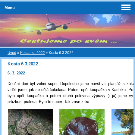
Menu
Úvod
»
Kostarika 2022
»
Kosta 6.3.2022
Kosta 6.3.2022
6. 3. 2022
Dnešní den byl velmi super. Dopoledne jsme navštívili plantáž s kak
viděli jsme, jak se dělá čokoláda. Potom opět koupačka v Karibiku. Po 
byla opět koupačka a potom druhá polovina výpravy (i já) jsme vyra
průzkum pralesa. Bylo to super. Tak zase zítra.