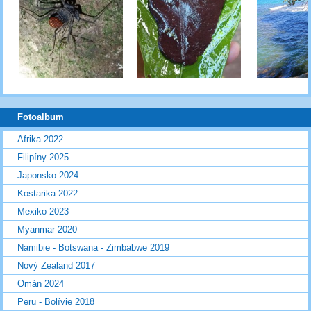
Fotoalbum
Afrika 2022
Filipíny 2025
Japonsko 2024
Kostarika 2022
Mexiko 2023
Myanmar 2020
Namibie - Botswana - Zimbabwe 2019
Nový Zealand 2017
Omán 2024
Peru - Bolívie 2018