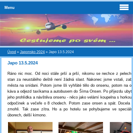
Menu
Úvod
»
Japonsko 2024
»
Japo 13.5.2024
Japo 13.5.2024
Ráno nic moc. Od noci stále prší a prší, nikomu se nechce z pelechu
stan za neustálého deště není žádná slast. Nakonec jsme vstali, zabal
města na snídani. Potom jsme šli vyhřáté tělo do onsenu, potom na o
káva a odjezd taxíkama a autobusem do Šíma Onsen. Po příjezdu ubyto
jeho prohlídka a návštěva onsenu - něco jako velární koupelna s horko
odpočinek a večeře o 8 chodech. Potom zase onsen a spát. Docela 
zmohli. Tak zase zítra. Ho a po hotelu se pohybujeme ve speciální
úborech, delší kimono.