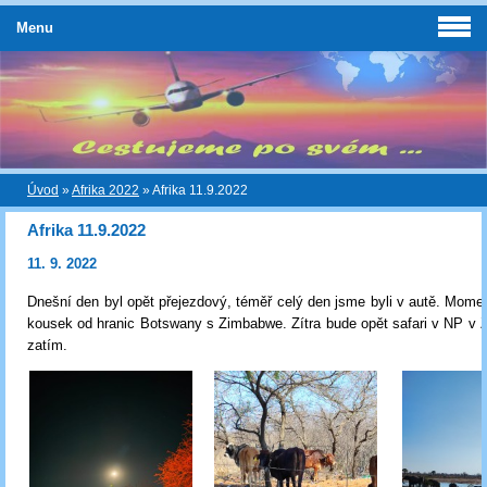
Menu
Úvod
»
Afrika 2022
»
Afrika 11.9.2022
Afrika 11.9.2022
11. 9. 2022
Dnešní den byl opět přejezdový, téměř celý den jsme byli v autě. Momen
kousek od hranic Botswany s Zimbabwe. Zítra bude opět safari v NP v
zatím.