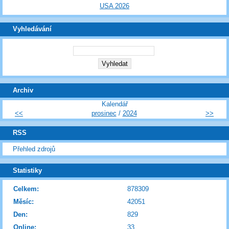
USA 2026
Vyhledávání
Archiv
Kalendář
<<
prosinec
/
2024
>>
RSS
Přehled zdrojů
Statistiky
Celkem:
878309
Měsíc:
42051
Den:
829
Online:
33